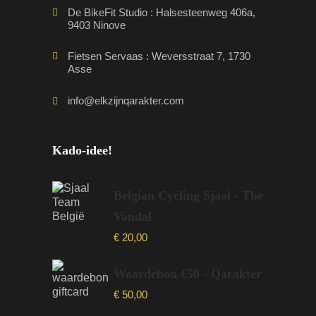
De BikeFit Studio : Halsesteenweg 406a,
9403 Ninove
Fietsen Servaas : Weversstraat 7, 1730
Asse
info@elkzijnqarakter.com
Kado-idee!
Belgian Cycling Sjaal - The
Vandal
€
20,00
Waardebon €50 - Qarakter
€
50,00