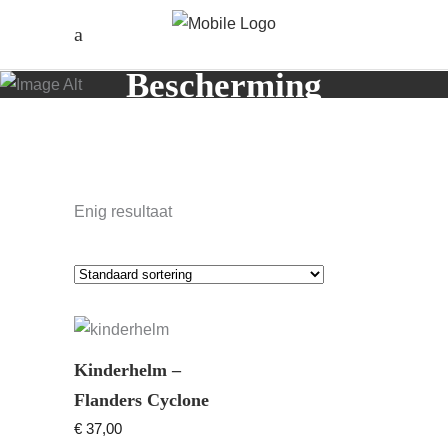
Bescherming
Enig resultaat
Dit
product
Kinderhelm –
heeft
Flanders Cyclone
meerdere
OPTIES SELECTEREN
€
37,00
variaties.