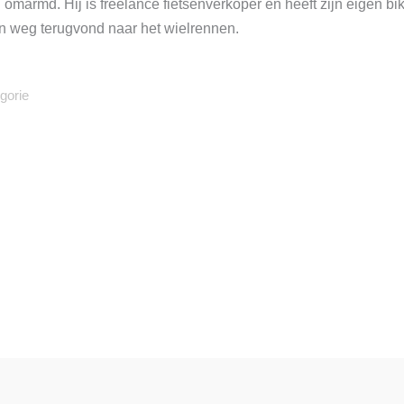
marmd. Hij is freelance fietsenverkoper en heeft zijn eigen bik
ijn weg terugvond naar het wielrennen.
gorie