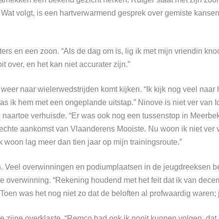
. Wat volgt, is een hartverwarmend gesprek over gemiste kansen e
ers en een zoon. “Als de dag om is, lig ik met mijn vriendin knoc
t over, en het kan niet accurater zijn.”
weer naar wielerwedstrijden komt kijken. “Ik kijk nog veel naar h
verras ik hem met een ongeplande uitstap.” Ninove is niet ver v
 naartoe verhuisde. “Er was ook nog een tussenstop in Meerbeke
e echte aankomst van Vlaanderens Mooiste. Nu woon ik niet ver
k woon lag meer dan tien jaar op mijn trainingsroute.”
en. Veel overwinningen en podiumplaatsen in de jeugdreeksen b
de overwinning. “Rekening houdend met het feit dat ik van decemb
 Toen was het nog niet zo dat de beloften al profwaardig waren; 
 de zijne overklaste. “Remco had ook ik nooit kunnen volgen, dat 