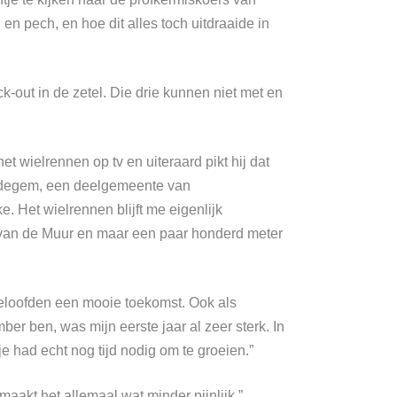
n pech, en hoe dit alles toch uitdraaide in
k-out in de zetel. Die drie kunnen niet met en
et wielrennen op tv en uiteraard pikt hij dat
an Idegem, een deelgemeente van
. Het wielrennen blijft me eigenlijk
 van de Muur en maar een paar honderd meter
eloofden een mooie toekomst. Ook als
er ben, was mijn eerste jaar al zeer sterk. In
je had echt nog tijd nodig om te groeien.”
maakt het allemaal wat minder pijnlijk.”