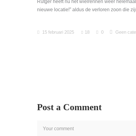
Rutger heeft nu het wielrennen weer helemaal o
nieuwe locatie!” aldus de verloren zoon die z
15 februari 2025
18
0
Geen cate
Post a Comment