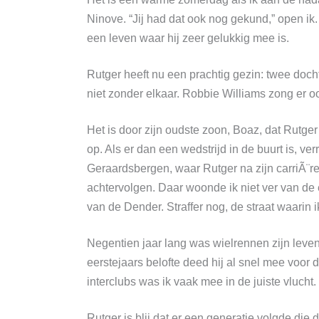
Ninove. “Jij had dat ook nog gekund,” open ik
een leven waar hij zeer gelukkig mee is.
Rutger heeft nu een prachtig gezin: twee docht
niet zonder elkaar. Robbie Williams zong er ooi
Het is door zijn oudste zoon, Boaz, dat Rutger 
op. Als er dan een wedstrijd in de buurt is, 
Geraardsbergen, waar Rutger na zijn carriÃ¨re
achtervolgen. Daar woonde ik niet ver van d
van de Dender. Straffer nog, de straat waarin i
Negentien jaar lang was wielrennen zijn lev
eerstejaars belofte deed hij al snel mee voor 
interclubs was ik vaak mee in de juiste vlucht.
Rutger is blij dat er een generatie volgde die