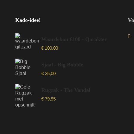
Vo
Kado-idee!
Waardebon €100 - Qarakter
€
100,00
Sjaal - Big Bobble
€
25,00
Rugzak - The Vandal
€
79,95