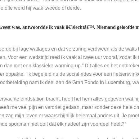
 belofte werd hij vaak tweede of derde.
eest was, antwoordde ik vaak â€˜slechtâ€™. Niemand geloofde me, 
eerde bij lage wattages en dat verzuring verdween als de watts 
n. Voor een wedstrijd reed ik vaak al twee uur vooraf, zodat ik
 tuin dan met een klassieke warming-up.” Dit alles en het ontbre
r oppakte. “Ik begeleid nu de social rides voor een fietsenwink
e voorbereiding nam ik deel aan de Gran Fondo in Luxemburg, wa
erwachte eindstation bracht, heeft het hem alles gegeven wat hij
heeft me veel pijn en verdriet gedaan, maar zonder deze hele
en zag mijn leven er waarschijnlijk helemaal anders uit. Je moe
de sportman niet ooit dat elk nadeel zijn voordeel heeft?”