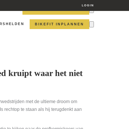
LOGIN
HELDEN
AFSPRAAK INPLANNEN
RSHELDEN
BIKEFIT INPLANNEN
ed kruipt waar het niet
lerwedstrijden met de ultieme droom om
 rechtop te staan als hij terugdenkt aan
je te kijken naar de profkermiskoers van