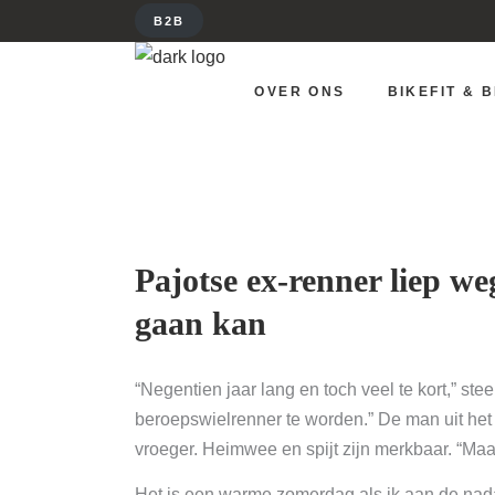
B2B
OVER ONS
BIKEFIT & BEG
OVER ONS
BIKEFIT & 
Pajotse ex-renner liep we
gaan kan
“Negentien jaar lang en toch veel te kort,” s
beroepswielrenner te worden.” De man uit het 
vroeger. Heimwee en spijt zijn merkbaar. “Maar
Het is een warme zomerdag als ik aan de nada